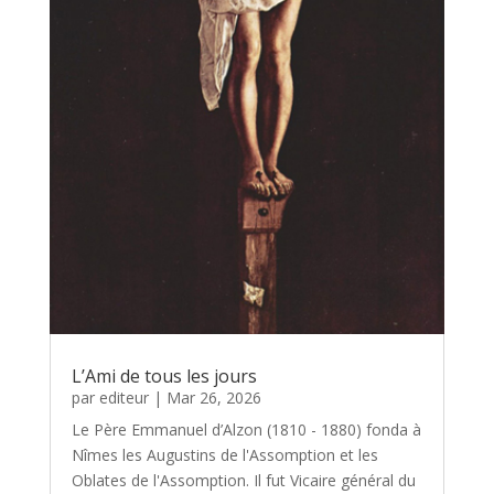
L’Ami de tous les jours
par
editeur
|
Mar 26, 2026
Le Père Emmanuel d’Alzon (1810 - 1880) fonda à
Nîmes les Augustins de l'Assomption et les
Oblates de l'Assomption. Il fut Vicaire général du