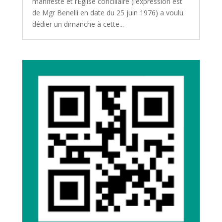
manifesté et l’Église conciliaire (l’expression est
de Mgr Benelli en date du 25 juin 1976) a voulu
dédier un dimanche à cette...